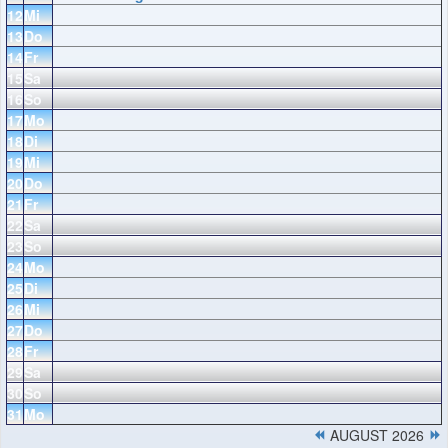
12
Mi
13
Do
14
Fr
15
Sa
16
So
17
Mo
18
Di
19
Mi
20
Do
21
Fr
22
Sa
23
So
24
Mo
25
Di
26
Mi
27
Do
28
Fr
29
Sa
30
So
31
Mo
AUGUST 2026